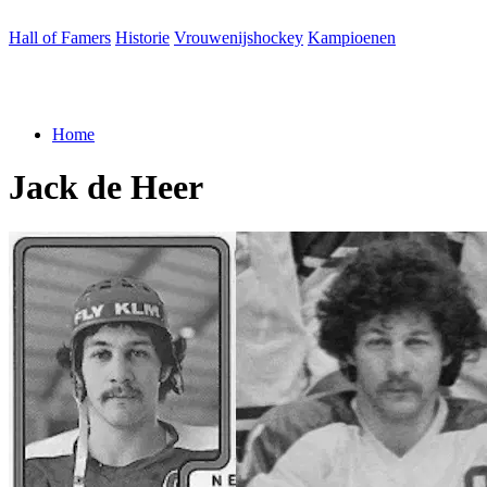
Hall of Famers
Historie
Vrouwenijshockey
Kampioenen
Home
Jack
de
Heer