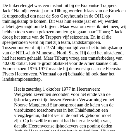
De linkervleugel was een instant hit bij de Brabantse Trappers.
Jack:"Na mijn eerste jaar in Tilburg werden Klaas van de Broek en
ik uitgenodigd om naar de Soo Greyhounds in de OHL op
trainingskamp te komen. Dit was hun eerste jaar en wij werden
allebei gevraagd om te blijven. Maar waarom weet ik niet meer, wij
hebben toen samen gekozen om terug te gaan naar Tilburg." Jack
droeg het tenue van de Trappers vijf seizoenen. En in al die
speelperioden werd hij met zijn team, landskampioen.
Tussendoor werd hij in 1974 uitgenodigd voor het trainingskamp
van de NHL-club Minnesota North Stars. Hij deed het uitstekend,
had het team gehaald. Maar Tilburg vroeg een transferbedrag van
40.000 dollar. Een te groot obstakel voor de Amerikaanse club.
Voor seizoen 1976-1977 maakte hij de overstap naar de Feenstra
Flyers Heerenveen. Viermaal op rij behaalde hij ook daar het
landskampioenschap.
Het is zaterdag 1 oktober 1977 in Heerenveen:
Welgeteld zeventien seconden voor het einde van de
ijshockeywedstrijd tussen Feenstra Verwarming en het
Noorse Manglerud Star ontsproot aan de kelen van de
vierduizend toeschouwers in het Thialf-stadion een
vreugdegehui, dat tot ver in de omtrek gehoord moet
zijn. Op hetzelfde moment had het er alle schijn van,
dat alle Heerenveense ijshockeyers een poging deden