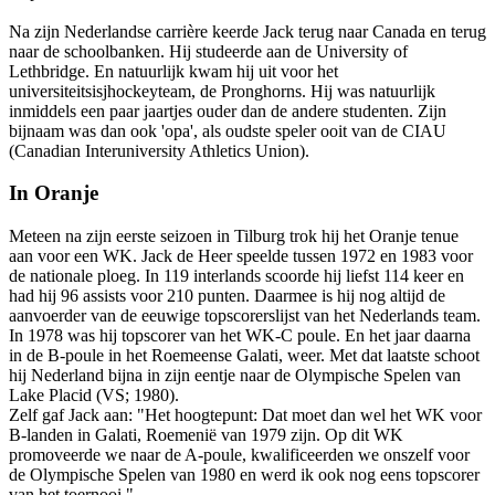
Na zijn Nederlandse carrière keerde Jack terug naar Canada en terug
naar de schoolbanken. Hij studeerde aan de University of
Lethbridge. En natuurlijk kwam hij uit voor het
universiteitsisjhockeyteam, de Pronghorns. Hij was natuurlijk
inmiddels een paar jaartjes ouder dan de andere studenten. Zijn
bijnaam was dan ook 'opa', als oudste speler ooit van de CIAU
(Canadian Interuniversity Athletics Union).
In Oranje
Meteen na zijn eerste seizoen in Tilburg trok hij het Oranje tenue
aan voor een WK. Jack de Heer speelde tussen 1972 en 1983 voor
de nationale ploeg. In 119 interlands scoorde hij liefst 114 keer en
had hij 96 assists voor 210 punten. Daarmee is hij nog altijd de
aanvoerder van de eeuwige topscorerslijst van het Nederlands team.
In 1978 was hij topscorer van het WK-C poule. En het jaar daarna
in de B-poule in het Roemeense Galati, weer. Met dat laatste schoot
hij Nederland bijna in zijn eentje naar de Olympische Spelen van
Lake Placid (VS; 1980).
Zelf gaf Jack aan: "Het hoogtepunt: Dat moet dan wel het WK voor
B-landen in Galati, Roemenië van 1979 zijn. Op dit WK
promoveerde we naar de A-poule, kwalificeerden we onszelf voor
de Olympische Spelen van 1980 en werd ik ook nog eens topscorer
van het toernooi."