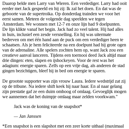
Daarop belde men Larry van Wieren. Een verdediger. Larry had ooit
eerder met Jack gespeeld en hij zij: Ik zal het doen. En dat was de
geboorte van de supertroika. Op donderdag trainden we voor het
eerst samen. Meteen de volgende dag speelden we tegen
Amsterdam. We wonnen met 12-7 en onze lijn had 9 doelpunten.
De lijn klikte vanaf het begin. Jack had zo veel talent. Hij had alles
in huis, inclusief een zesde versnelling. En hij was uitermate
bedreven om met één hand aan de puck om een verdediger heen te
schaatsen. Als je hem feliciteerde na een doelpunt had hij grote ogen
van de adrenaline. Alle spelers zochten hem op, want Jack zou een
creatieve aanval lanceren. Tijdens een toernooi deed Jack altijd maar
drie dingen: eten, slapen en ijshockeyen. Voor de rest was het
adagium: energie sparen. Zelfs op een vrije dag, als anderen de stad
gingen bezichtigen, bleef hij in bed om energie te sparen.
De grootste supporter was zijn vrouw Laura. Iedere wedstrijd zat zij
op de tribune. Na iedere shift keek hij naar haar. En al naar gelang
zijn prestatie gaf ze een duim omhoog of omlaag. Gevoeglijk mogen
we aannemen dat het duimpje omlaag maar zelden voorkwam."
Jack was de koning van de snapshot*
— Jan Janssen
*Een snapshot is een slapshot met een zeer korte uithaal (maximaal