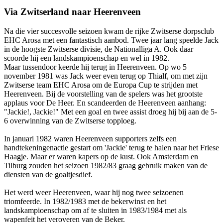
Via Zwitserland naar Heerenveen
Na die vier succesvolle seizoen kwam de rijke Zwitserse dorpsclub
EHC Arosa met een fantastisch aanbod. Twee jaar lang speelde Jack
in de hoogste Zwitserse divisie, de Nationalliga A. Ook daar
scoorde hij een landskampioenschap en wel in 1982.
Maar tussendoor keerde hij terug in Heerenveen. Op wo 5
november 1981 was Jack weer even terug op Thialf, om met zijn
Zwitserse team EHC Arosa om de Europa Cup te strijden met
Heerenveen. Bij de voorstelling van de spelers was het grootste
applaus voor De Heer. En scandeerden de Heerenveen aanhang:
"Jackie!, Jackie!" Met een goal en twee assist droeg hij bij aan de 5-
6 overwinning van de Zwitserse topploeg.
In januari 1982 waren Heerenveen supporters zelfs een
handtekeningenactie gestart om 'Jackie' terug te halen naar het Friese
Haagje. Maar er waren kapers op de kust. Ook Amsterdam en
Tilburg zouden het seizoen 1982/83 graag gebruik maken van de
diensten van de goaltjesdief.
Het werd weer Heerenveen, waar hij nog twee seizoenen
triomfeerde. In 1982/1983 met de bekerwinst en het
landskampioenschap om af te sluiten in 1983/1984 met als
wapenfeit het veroveren van de Beker.