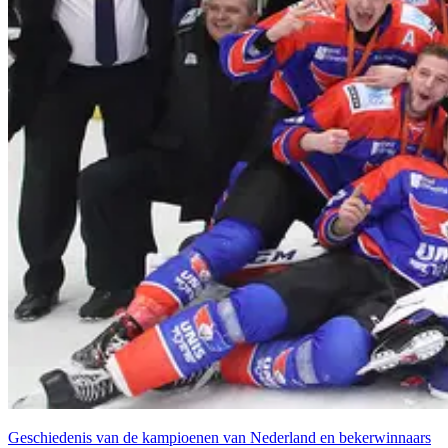
Geschiede­nis
van
de
kam­pi­oe­nen
van
Ned­er­land
en
bek­er­win­naars