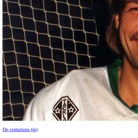
De
cen­tu­ri­ons
(m)