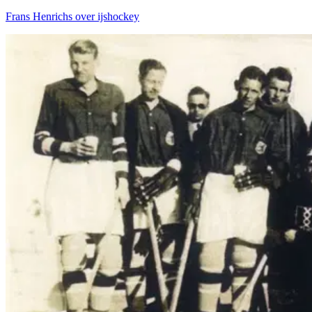
Frans Hen­richs
over
ijs­hoc­key