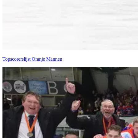
Top­sco­rers­lijst Oran­je Man­nen