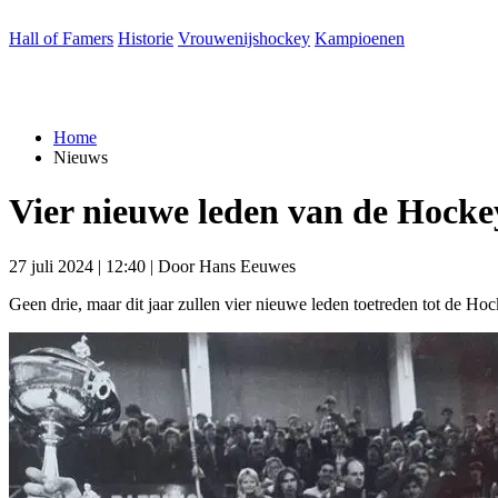
Hall of Famers
Historie
Vrouwenijshockey
Kampioenen
Home
Nieuws
Vier
nieu­we leden
van
de
Hoc­k
27 juli 2024 | 12:40 | Door Hans Eeuwes
Geen drie, maar dit jaar zullen vier nieuwe leden toetreden tot de Ho