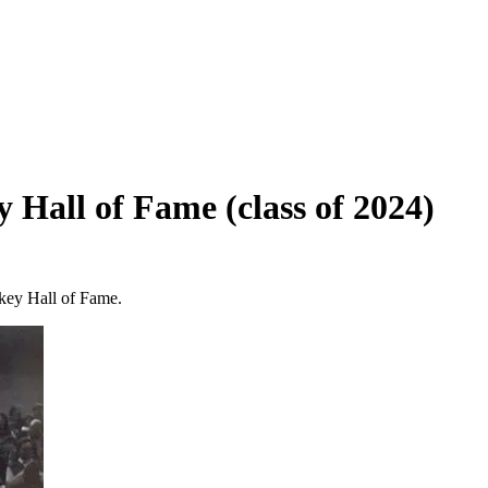
ey
Hall
of
Fame
(class
of
2024
)
ckey Hall of Fame.