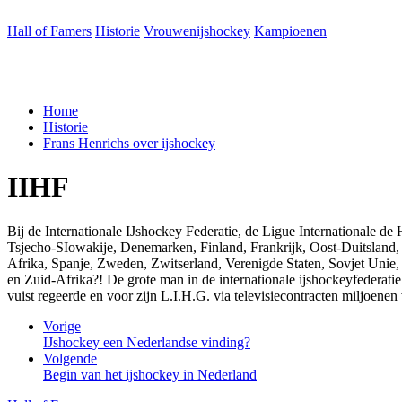
Hall of Famers
Historie
Vrouwenijshockey
Kampioenen
Home
Historie
Frans Hen­richs over ijshockey
IIHF
Bij de Internationale IJshockey Federatie, de Ligue Internationale d
Tsjecho-SIowakije, Denemarken, Finland, Frankrijk, Oost-Duitsland,
Afrika, Spanje, Zweden, Zwitserland, Verenigde Staten, Sovjet Unie, 
en Zuid-Afrika?! De grote man in de internationale ijshockeyfederati
vuist regeerde en voor zijn L.I.H.G. via televisiecontracten miljoenen 
Vorige
IJshockey een Nederlandse vinding?
Volgende
Begin van het ijshockey in Nederland