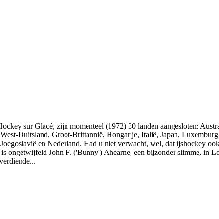
e Hockey sur Glacé, zijn momenteel (1972) 30 landen aangesloten: Austr
 West-Duitsland, Groot-Brittannië, Hongarije, Italië, Japan, Luxemb
Joegoslavië en Nederland. Had u niet verwacht, wel, dat ijshockey ook
e is ongetwijfeld John F. ('Bunny') Ahearne, een bijzonder slimme, in 
verdiende...