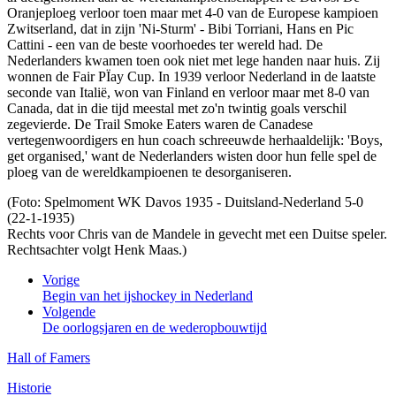
Oranjeploeg verloor toen maar met 4-0 van de Europese kampioen
Zwitserland, dat in zijn 'Ni-Sturm' - Bibi Torriani, Hans en Pic
Cattini - een van de beste voorhoedes ter wereld had. De
Nederlanders kwamen toen ook niet met lege handen naar huis. Zij
wonnen de Fair PÏay Cup. In 1939 verloor Nederland in de laatste
seconde van Italië, won van Finland en verloor maar met 8-0 van
Canada, dat in die tijd meestal met zo'n twintig goals verschil
zegevierde. De Trail Smoke Eaters waren de Canadese
vertegenwoordigers en hun coach schreeuwde herhaaldelijk: 'Boys,
get organised,' want de Nederlanders wisten door hun felle spel de
ploeg van de wereldkampioenen te desorganiseren.
(Foto: Spelmoment WK Davos 1935 - Duitsland-Nederland 5-0
(22-1-1935)
Rechts voor Chris van de Mandele in gevecht met een Duitse speler.
Rechtsachter volgt Henk Maas.)
Vorige
Begin van het ijshockey in Nederland
Volgende
De oorlogsjaren en de wederopbouwtijd
Hall of Famers
Historie