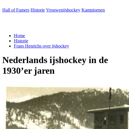
Hall of Famers
Historie
Vrouwenijshockey
Kampioenen
Home
Historie
Frans Hen­richs over ijshockey
Neder­lands ijs­hoc­key
in
de
1930
’er jaren