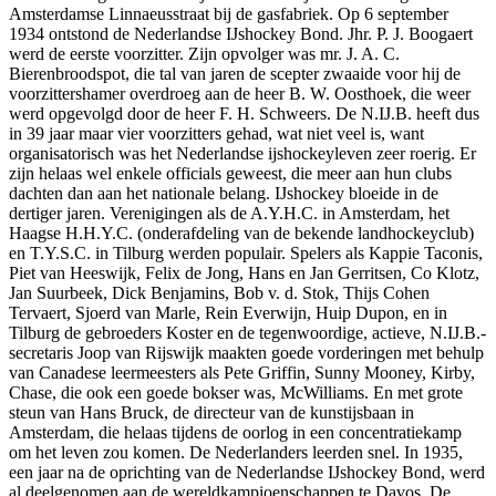
Amsterdamse Linnaeusstraat bij de gasfabriek. Op 6 september
1934 ontstond de Nederlandse IJshockey Bond. Jhr. P. J. Boogaert
werd de eerste voorzitter. Zijn opvolger was mr. J. A. C.
Bierenbroodspot, die tal van jaren de scepter zwaaide voor hij de
voorzittershamer overdroeg aan de heer B. W. Oosthoek, die weer
werd opgevolgd door de heer F. H. Schweers. De N.IJ.B. heeft dus
in 39 jaar maar vier voorzitters gehad, wat niet veel is, want
organisatorisch was het Nederlandse ijshockeyleven zeer roerig. Er
zijn helaas wel enkele officials geweest, die meer aan hun clubs
dachten dan aan het nationale belang. IJshockey bloeide in de
dertiger jaren. Verenigingen als de A.Y.H.C. in Amsterdam, het
Haagse H.H.Y.C. (onderafdeling van de bekende landhockeyclub)
en T.Y.S.C. in Tilburg werden populair. Spelers als Kappie Taconis,
Piet van Heeswijk, Felix de Jong, Hans en Jan Gerritsen, Co Klotz,
Jan Suurbeek, Dick Benjamins, Bob v. d. Stok, Thijs Cohen
Tervaert, Sjoerd van Marle, Rein Everwijn, Huip Dupon, en in
Tilburg de gebroeders Koster en de tegenwoordige, actieve, N.IJ.B.-
secretaris Joop van Rijswijk maakten goede vorderingen met behulp
van Canadese leermeesters als Pete Griffin, Sunny Mooney, Kirby,
Chase, die ook een goede bokser was, McWilliams. En met grote
steun van Hans Bruck, de directeur van de kunstijsbaan in
Amsterdam, die helaas tijdens de oorlog in een concentratiekamp
om het leven zou komen. De Nederlanders leerden snel. In 1935,
een jaar na de oprichting van de Nederlandse IJshockey Bond, werd
al deelgenomen aan de wereldkampioenschappen te Davos. De