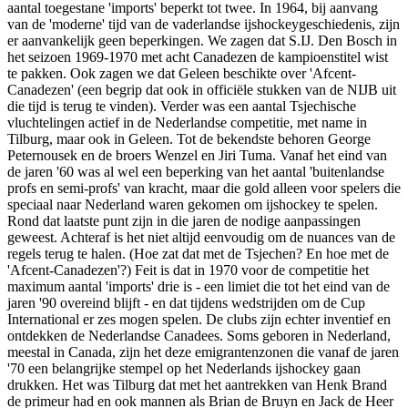
aantal toegestane 'imports' beperkt tot twee. In 1964, bij aanvang
van de 'moderne' tijd van de vaderlandse ijshockeygeschiedenis, zijn
er aanvankelijk geen beperkingen. We zagen dat S.IJ. Den Bosch in
het seizoen 1969-1970 met acht Canadezen de kampioenstitel wist
te pakken. Ook zagen we dat Geleen beschikte over 'Afcent-
Canadezen' (een begrip dat ook in officiële stukken van de NIJB uit
die tijd is terug te vinden). Verder was een aantal Tsjechische
vluchtelingen actief in de Nederlandse competitie, met name in
Tilburg, maar ook in Geleen. Tot de bekendste behoren George
Peternousek en de broers Wenzel en Jiri Tuma. Vanaf het eind van
de jaren '60 was al wel een beperking van het aantal 'buitenlandse
profs en semi-profs' van kracht, maar die gold alleen voor spelers die
speciaal naar Nederland waren gekomen om ijshockey te spelen.
Rond dat laatste punt zijn in die jaren de nodige aanpassingen
geweest. Achteraf is het niet altijd eenvoudig om de nuances van de
regels terug te halen. (Hoe zat dat met de Tsjechen? En hoe met de
'Afcent-Canadezen'?) Feit is dat in 1970 voor de competitie het
maximum aantal 'imports' drie is - een limiet die tot het eind van de
jaren '90 overeind blijft - en dat tijdens wedstrijden om de Cup
International er zes mogen spelen. De clubs zijn echter inventief en
ontdekken de Nederlandse Canadees. Soms geboren in Nederland,
meestal in Canada, zijn het deze emigrantenzonen die vanaf de jaren
'70 een belangrijke stempel op het Nederlands ijshockey gaan
drukken. Het was Tilburg dat met het aantrekken van Henk Brand
de primeur had en ook mannen als Brian de Bruyn en Jack de Heer