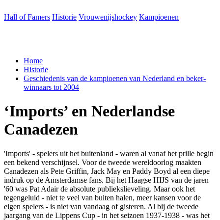
Hall of Famers
Historie
Vrouwenijshockey
Kampioenen
Home
Historie
Geschiede­nis van de kam­pi­oe­nen van Ned­er­land en bek­er­
win­naars tot 2004
‘
Imports’
en
Neder­land­se
Cana­de­zen
'Imports' - spelers uit het buitenland - waren al vanaf het prille begin
een bekend verschijnsel. Voor de tweede wereldoorlog maakten
Canadezen als Pete Griffin, Jack May en Paddy Boyd al een diepe
indruk op de Amsterdamse fans. Bij het Haagse HIJS van de jaren
'60 was Pat Adair de absolute publiekslieveling. Maar ook het
tegengeluid - niet te veel van buiten halen, meer kansen voor de
eigen spelers - is niet van vandaag of gisteren. Al bij de tweede
jaargang van de Lippens Cup - in het seizoen 1937-1938 - was het