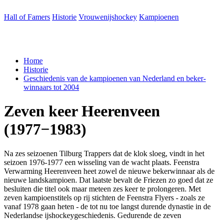
Hall of Famers
Historie
Vrouwenijshockey
Kampioenen
Home
Historie
Geschiede­nis van de kam­pi­oe­nen van Ned­er­land en bek­er­
win­naars tot 2004
Zeven
keer
Hee­ren­veen
(
1977
−
1983
)
Na zes seizoenen Tilburg Trappers dat de klok sloeg, vindt in het
seizoen 1976-1977 een wisseling van de wacht plaats. Feenstra
Verwarming Heerenveen heet zowel de nieuwe bekerwinnaar als de
nieuwe landskampioen. Dat laatste bevalt de Friezen zo goed dat ze
besluiten die titel ook maar meteen zes keer te prolongeren. Met
zeven kampioenstitels op rij stichten de Feenstra Flyers - zoals ze
vanaf 1978 gaan heten - de tot nu toe langst durende dynastie in de
Nederlandse ijshockeygeschiedenis. Gedurende de zeven