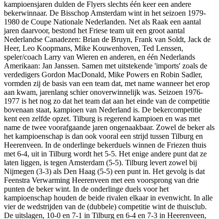
kampioensjaren dulden de Flyers slechts één keer een andere
bekerwinnaar. De Bisschop Amsterdam wint in het seizoen 1979-
1980 de Coupe Nationale Nederlanden. Net als Raak een aantal
jaren daarvoor, bestond het Friese team uit een groot aantal
Nederlandse Canadezen: Brian de Bruyn, Frank van Soldt, Jack de
Heer, Leo Koopmans, Mike Kouwenhoven, Ted Lenssen,
speler/coach Larry van Wieren en anderen, en één Nederlands
Amerikaan: Jan Janssen. Samen met uitstekende 'imports' zoals de
verdedigers Gordon MacDonald, Mike Powers en Robin Sadler,
vormden zij de basis van een team dat, met name wanneer het erop
aan kwam, jarenlang schier onoverwinnelijk was. Seizoen 1976-
1977 is het nog zo dat het team dat aan het einde van de competitie
bovenaan staat, kampioen van Nederland is. De bekercompetitie
kent een zelfde opzet. Tilburg is regerend kampioen en was met
name de twee voorafgaande jaren ongenaakbaar. Zowel de beker als
het kampioenschap is dan ook vooral een strijd tussen Tilburg en
Heerenveen. In de onderlinge bekerduels winnen de Friezen thuis
met 6-4, uit in Tilburg wordt het 5-5. Het enige andere punt dat ze
laten liggen, is tegen Amsterdam (5-5). Tilburg levert zowel bij
Nijmegen (3-3) als Den Haag (5-5) een punt in. Het gevolg is dat
Feenstra Verwarming Heerenveen met een voorsprong van drie
punten de beker wint. In de onderlinge duels voor het
kampioenschap houden de beide rivalen elkaar in evenwicht. In alle
vier de wedstrijden van de (dubbele) competitie wint de thuisclub.
De uitslagen, 10-0 en 7-1 in Tilburg en 6-4 en 7-3 in Heerenveen,