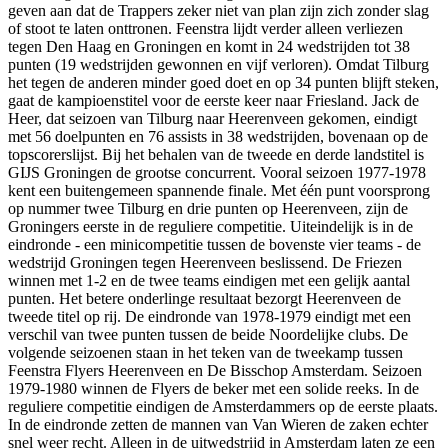
geven aan dat de Trappers zeker niet van plan zijn zich zonder slag
of stoot te laten onttronen. Feenstra lijdt verder alleen verliezen
tegen Den Haag en Groningen en komt in 24 wedstrijden tot 38
punten (19 wedstrijden gewonnen en vijf verloren). Omdat Tilburg
het tegen de anderen minder goed doet en op 34 punten blijft steken,
gaat de kampioenstitel voor de eerste keer naar Friesland. Jack de
Heer, dat seizoen van Tilburg naar Heerenveen gekomen, eindigt
met 56 doelpunten en 76 assists in 38 wedstrijden, bovenaan op de
topscorerslijst. Bij het behalen van de tweede en derde landstitel is
GIJS Groningen de grootse concurrent. Vooral seizoen 1977-1978
kent een buitengemeen spannende finale. Met één punt voorsprong
op nummer twee Tilburg en drie punten op Heerenveen, zijn de
Groningers eerste in de reguliere competitie. Uiteindelijk is in de
eindronde - een minicompetitie tussen de bovenste vier teams - de
wedstrijd Groningen tegen Heerenveen beslissend. De Friezen
winnen met 1-2 en de twee teams eindigen met een gelijk aantal
punten. Het betere onderlinge resultaat bezorgt Heerenveen de
tweede titel op rij. De eindronde van 1978-1979 eindigt met een
verschil van twee punten tussen de beide Noordelijke clubs. De
volgende seizoenen staan in het teken van de tweekamp tussen
Feenstra Flyers Heerenveen en De Bisschop Amsterdam. Seizoen
1979-1980 winnen de Flyers de beker met een solide reeks. In de
reguliere competitie eindigen de Amsterdammers op de eerste plaats.
In de eindronde zetten de mannen van Van Wieren de zaken echter
snel weer recht. Alleen in de uitwedstrijd in Amsterdam laten ze een