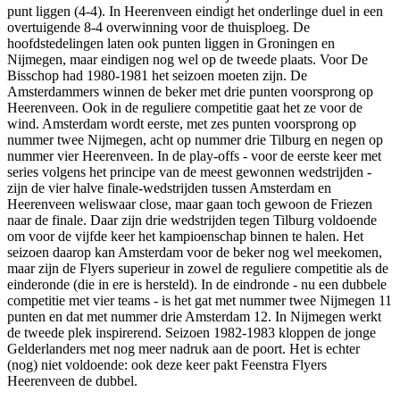
punt liggen (4-4). In Heerenveen eindigt het onderlinge duel in een
overtuigende 8-4 overwinning voor de thuisploeg. De
hoofdstedelingen laten ook punten liggen in Groningen en
Nijmegen, maar eindigen nog wel op de tweede plaats. Voor De
Bisschop had 1980-1981 het seizoen moeten zijn. De
Amsterdammers winnen de beker met drie punten voorsprong op
Heerenveen. Ook in de reguliere competitie gaat het ze voor de
wind. Amsterdam wordt eerste, met zes punten voorsprong op
nummer twee Nijmegen, acht op nummer drie Tilburg en negen op
nummer vier Heerenveen. In de play-offs - voor de eerste keer met
series volgens het principe van de meest gewonnen wedstrijden -
zijn de vier halve finale-wedstrijden tussen Amsterdam en
Heerenveen weliswaar close, maar gaan toch gewoon de Friezen
naar de finale. Daar zijn drie wedstrijden tegen Tilburg voldoende
om voor de vijfde keer het kampioenschap binnen te halen. Het
seizoen daarop kan Amsterdam voor de beker nog wel meekomen,
maar zijn de Flyers superieur in zowel de reguliere competitie als de
einderonde (die in ere is hersteld). In de eindronde - nu een dubbele
competitie met vier teams - is het gat met nummer twee Nijmegen 11
punten en dat met nummer drie Amsterdam 12. In Nijmegen werkt
de tweede plek inspirerend. Seizoen 1982-1983 kloppen de jonge
Gelderlanders met nog meer nadruk aan de poort. Het is echter
(nog) niet voldoende: ook deze keer pakt Feenstra Flyers
Heerenveen de dubbel.